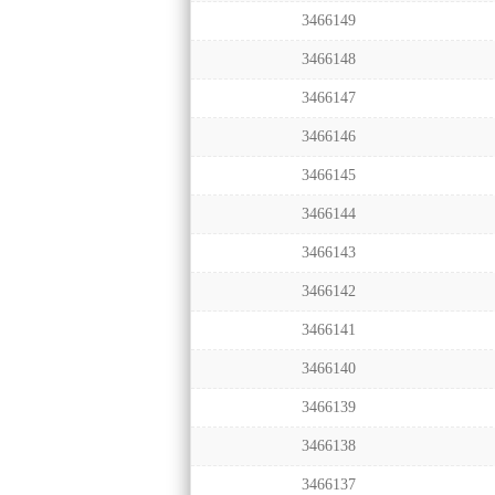
3466149
3466148
3466147
3466146
3466145
3466144
3466143
3466142
3466141
3466140
3466139
3466138
3466137