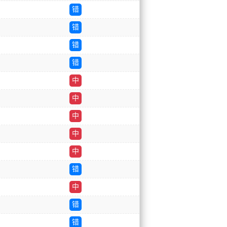
错
错
错
错
中
中
中
中
中
错
中
错
错