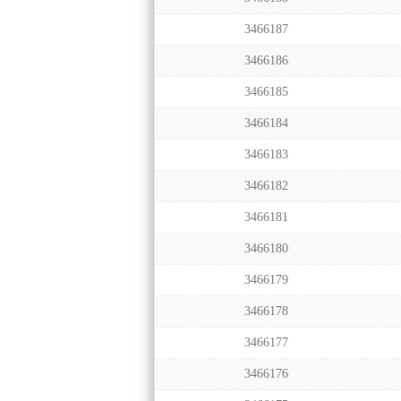
3466187
3466186
3466185
3466184
3466183
3466182
3466181
3466180
3466179
3466178
3466177
3466176