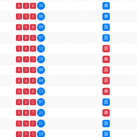
16
单
6
2
8
08
单
2
5
1
09
双
9
0
0
07
双
2
0
5
12
双
3
0
9
19
单
9
7
3
08
双
0
5
3
04
双
0
4
0
13
单
4
1
8
07
双
3
2
2
21
单
5
9
7
11
双
5
5
1
19
双
7
7
5