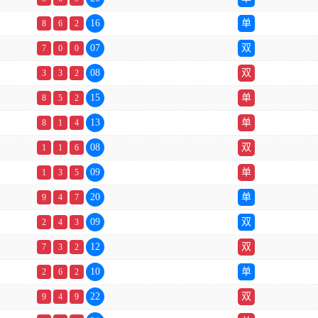
16
单
8
6
2
07
双
7
0
0
08
双
3
3
2
15
单
8
5
2
13
单
8
1
4
08
双
1
1
6
09
单
1
3
5
20
单
9
4
7
09
双
2
4
3
12
双
7
3
2
10
单
2
6
2
22
双
9
4
9