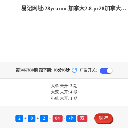
易记网址:28yc.com-加拿大2.8-pc28加拿大|历史开奖结果查询|飞飞28加拿大在线预测_极致火热优质的免费预测
第
3467830
期 距下期:
03
分
03
秒
广告开关：
大单
未开:
2
期
大双
未开:
4
期
小单
未开:
1
期
2
0
2
04
小
双
咪牌
+
+
=
-