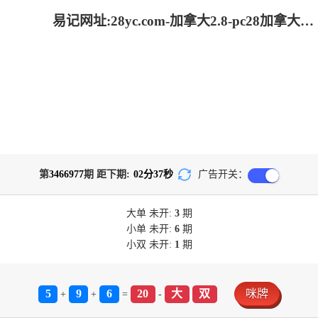
易记网址:28yc.com-加拿大2.8-pc28加拿大|历史开奖结果查询|飞飞28加拿大在线预测_极致火热优质的免费预测
第
3466977
期 距下期:
02
分
37
秒
广告开关：
大单
未开:
3
期
小单
未开:
6
期
小双
未开:
1
期
5
9
6
20
大
双
咪牌
+
+
=
-