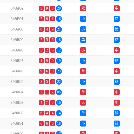
3466902
3
9
8
20
双
中
3466901
7
8
1
16
小
错
3466900
8
4
9
21
小
错
3466899
7
5
6
18
单
错
3466898
5
2
5
12
小
中
3466897
1
9
9
19
小
错
3466896
9
6
8
23
单
中
3466895
8
5
9
22
小
错
3466894
2
1
2
05
单
中
3466893
4
7
5
16
大
中
3466892
6
4
4
14
单
错
3466891
6
6
6
18
小
错