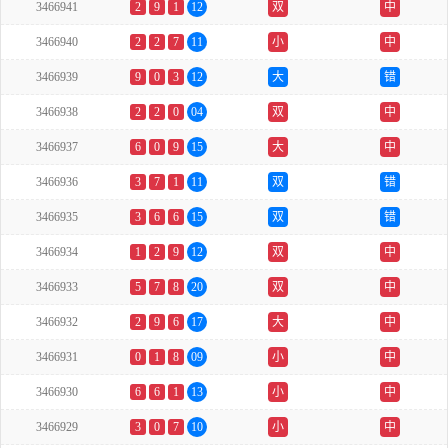
3466941
2
9
1
12
双
中
3466940
2
2
7
11
小
中
3466939
9
0
3
12
大
错
3466938
2
2
0
04
双
中
3466937
6
0
9
15
大
中
3466936
3
7
1
11
双
错
3466935
3
6
6
15
双
错
3466934
1
2
9
12
双
中
3466933
5
7
8
20
双
中
3466932
2
9
6
17
大
中
3466931
0
1
8
09
小
中
3466930
6
6
1
13
小
中
3466929
3
0
7
10
小
中