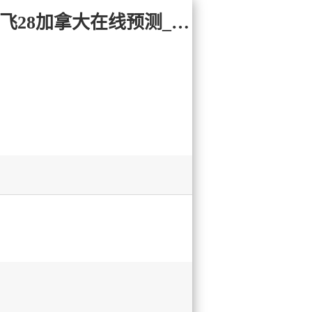
易记网址:28yc.com-加拿大2.8-pc28加拿大|历史开奖结果查询|飞飞28加拿大在线预测_极致火热优质的免费预测