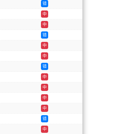
错
中
中
错
中
中
错
中
中
中
中
错
中