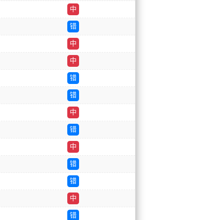
中
错
中
中
错
错
中
错
中
错
错
中
错