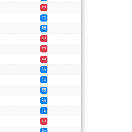
中
错
错
中
中
中
错
错
错
错
错
中
错