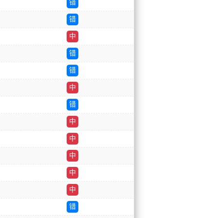
错
错
中
错
错
中
错
中
中
中
中
中
错