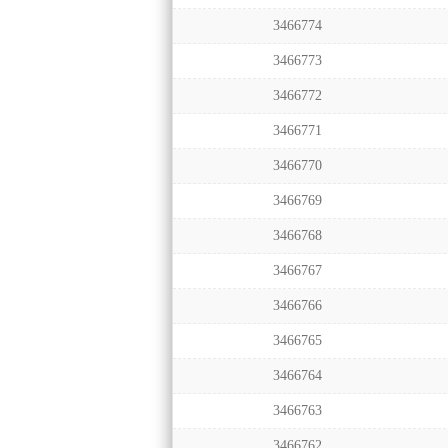
3466774
3466773
3466772
3466771
3466770
3466769
3466768
3466767
3466766
3466765
3466764
3466763
3466762