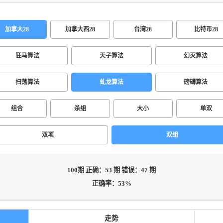
加拿大28
加拿大西28
台湾28
比特币28
狂马算法
天子算法
幻灭算法
扫荡算法
虬龙算法
磅礴算法
组合
杀组
大小
单双
双项
双组
100期 正确：53 期 错误：47 期
正确率：53%
走势