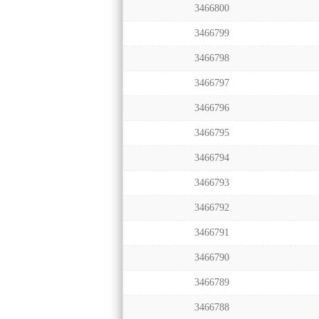
3466800
3466799
3466798
3466797
3466796
3466795
3466794
3466793
3466792
3466791
3466790
3466789
3466788