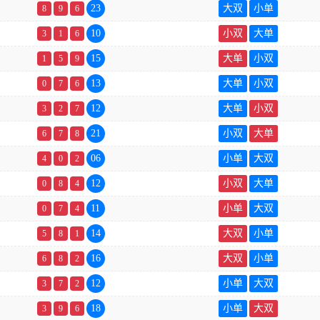
23
大双
小单
8
9
6
10
小双
大单
3
1
6
15
大单
小双
1
5
9
13
大单
小双
0
7
6
12
大单
小双
3
2
7
21
小双
大单
6
7
8
06
小单
大双
4
0
2
12
小双
大单
0
8
4
11
小单
大双
0
7
4
14
大双
小单
5
8
1
16
大双
小单
6
8
2
12
小单
大双
3
7
2
18
小单
大双
3
9
6