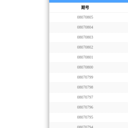
期号
08070805
08070804
08070803
08070802
08070801
08070800
08070799
08070798
08070797
08070796
08070795
08070794