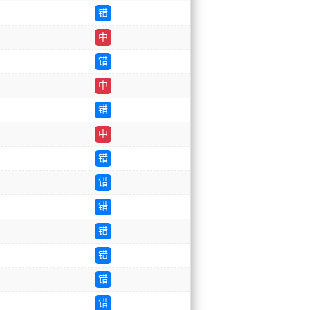
错
中
错
中
错
中
错
错
错
错
错
错
错