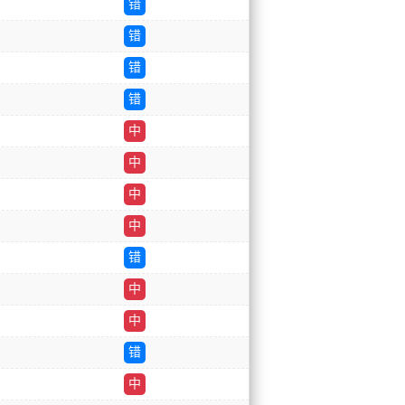
错
错
错
错
中
中
中
中
错
中
中
错
中