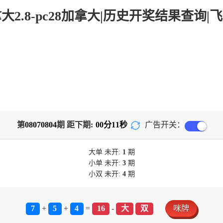
第
08070804
期 距下期:
00
分
10
秒
广告开关：
大单
未开:
1
期
小单
未开:
3
期
小双
未开:
4
期
7
+
5
+
4
=
16
-
大
双
咪牌