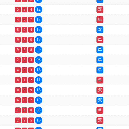
12
双
5
3
4
17
单
4
6
7
17
双
8
5
4
17
单
9
8
0
20
单
9
3
8
08
单
2
3
3
16
单
4
9
3
11
单
8
1
2
18
双
0
9
9
19
双
6
6
7
05
单
1
4
0
16
双
2
9
5