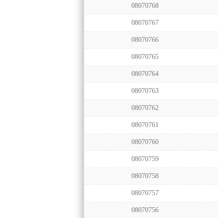
08070768
08070767
08070766
08070765
08070764
08070763
08070762
08070761
08070760
08070759
08070758
08070757
08070756