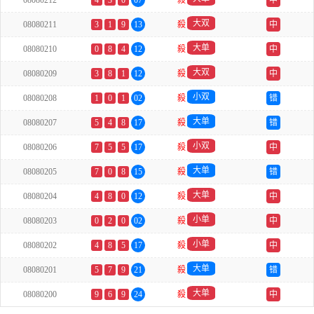
08080212
4
3
0
07
殺
中
大双
08080211
3
1
9
13
殺
中
大单
08080210
0
8
4
12
殺
中
大双
08080209
3
8
1
12
殺
中
小双
08080208
1
0
1
02
殺
错
大单
08080207
5
4
8
17
殺
错
小双
08080206
7
5
5
17
殺
中
大单
08080205
7
0
8
15
殺
错
大单
08080204
4
8
0
12
殺
中
小单
08080203
0
2
0
02
殺
中
小单
08080202
4
8
5
17
殺
中
大单
08080201
5
7
9
21
殺
错
大单
08080200
9
6
9
24
殺
中