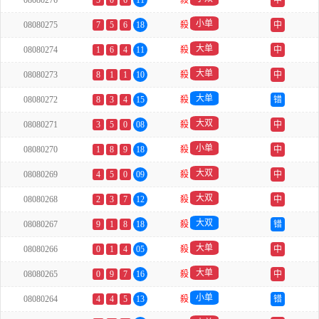
08080276
5
0
6
11
殺
中
小单
08080275
7
5
6
18
殺
中
大单
08080274
1
6
4
11
殺
中
大单
08080273
8
1
1
10
殺
中
大单
08080272
8
3
4
15
殺
错
大双
08080271
3
5
0
08
殺
中
小单
08080270
1
8
9
18
殺
中
大双
08080269
4
5
0
09
殺
中
大双
08080268
2
3
7
12
殺
中
大双
08080267
9
1
8
18
殺
错
大单
08080266
0
1
4
05
殺
中
大单
08080265
0
9
7
16
殺
中
小单
08080264
4
4
5
13
殺
错