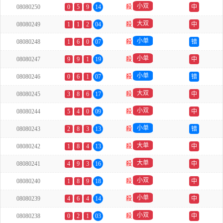
小双
08080250
0
5
9
14
殺
中
大双
08080249
1
1
2
04
殺
中
小单
08080248
1
6
0
07
殺
错
小单
08080247
9
9
1
19
殺
中
小单
08080246
0
6
1
07
殺
错
大双
08080245
3
8
6
17
殺
中
小双
08080244
5
4
0
09
殺
中
小单
08080243
2
8
3
13
殺
错
大单
08080242
1
8
4
13
殺
中
大单
08080241
4
9
3
16
殺
中
小双
08080240
1
8
9
18
殺
中
小单
08080239
4
6
4
14
殺
中
小双
08080238
0
2
1
03
殺
中