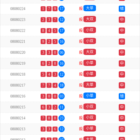
大单
08080224
1
7
9
17
殺
错
大双
08080223
2
3
7
12
殺
中
小双
08080222
8
4
5
17
殺
中
小双
08080221
9
2
5
16
殺
中
大双
08080220
3
3
0
06
殺
中
小单
08080219
6
2
8
16
殺
中
小单
08080218
5
4
3
12
殺
中
大单
08080217
7
7
4
18
殺
中
小单
08080216
3
0
0
03
殺
错
小双
08080215
6
3
2
11
殺
中
小双
08080214
7
8
8
23
殺
中
小单
08080213
3
3
6
12
殺
中
大单