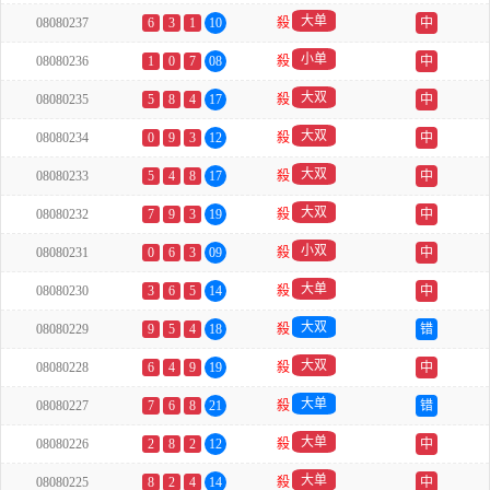
大单
08080237
6
3
1
10
殺
中
小单
08080236
1
0
7
08
殺
中
大双
08080235
5
8
4
17
殺
中
大双
08080234
0
9
3
12
殺
中
大双
08080233
5
4
8
17
殺
中
大双
08080232
7
9
3
19
殺
中
小双
08080231
0
6
3
09
殺
中
大单
08080230
3
6
5
14
殺
中
大双
08080229
9
5
4
18
殺
错
大双
08080228
6
4
9
19
殺
中
大单
08080227
7
6
8
21
殺
错
大单
08080226
2
8
2
12
殺
中
大单
08080225
8
2
4
14
殺
中