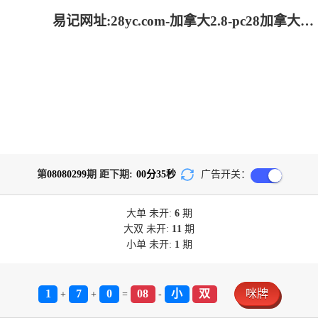
易记网址:28yc.com-加拿大2.8-pc28加拿大|历史开奖结果查询|飞飞28加拿大在线预测_极致火热优质的免费预测
第
08080299
期 距下期:
00
分
35
秒
广告开关：
大单
未开:
6
期
大双
未开:
11
期
小单
未开:
1
期
1
7
0
08
小
双
咪牌
+
+
=
-