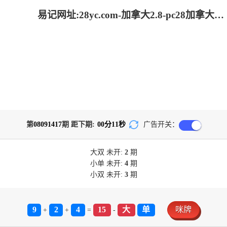
易记网址:28yc.com-加拿大2.8-pc28加拿大|历史开奖结果查询|飞飞28加拿大在线预测_极致火热优质的免费预测
第
08091417
期 距下期:
00
分
11
秒
广告开关：
大双
未开:
2
期
小单
未开:
4
期
小双
未开:
3
期
9
2
4
15
大
单
咪牌
+
+
=
-