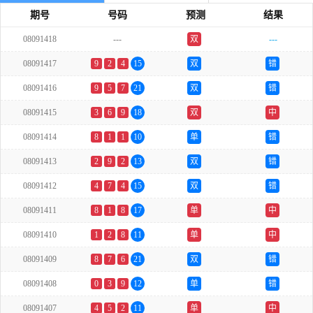
期号
号码
预测
结果
08091418
---
双
---
08091417
9
2
4
15
双
错
08091416
9
5
7
21
双
错
08091415
3
6
9
18
双
中
08091414
8
1
1
10
单
错
08091413
2
9
2
13
双
错
08091412
4
7
4
15
双
错
08091411
8
1
8
17
单
中
08091410
1
2
8
11
单
中
08091409
8
7
6
21
双
错
08091408
0
3
9
12
单
错
08091407
4
5
2
11
单
中