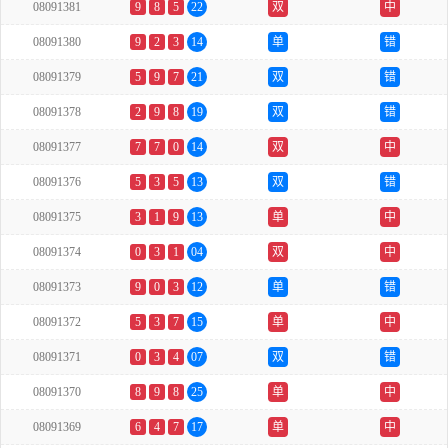
08091381
9
8
5
22
双
中
08091380
9
2
3
14
单
错
08091379
5
9
7
21
双
错
08091378
2
9
8
19
双
错
08091377
7
7
0
14
双
中
08091376
5
3
5
13
双
错
08091375
3
1
9
13
单
中
08091374
0
3
1
04
双
中
08091373
9
0
3
12
单
错
08091372
5
3
7
15
单
中
08091371
0
3
4
07
双
错
08091370
8
9
8
25
单
中
08091369
6
4
7
17
单
中