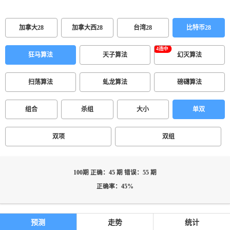
加拿大28
加拿大西28
台湾28
比特币28
狂马算法
天子算法
幻灭算法
扫荡算法
虬龙算法
磅礴算法
组合
杀组
大小
单双
双项
双组
100期 正确：45 期 错误：55 期
正确率：45%
预测
走势
统计