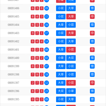
08091407
4
5
2
11
小单
大双
中
08091406
6
3
0
09
小双
大单
错
08091405
8
4
3
15
小双
大单
中
08091404
6
5
5
16
大单
小双
错
08091403
9
7
1
17
小双
大单
中
08091402
6
4
4
14
小双
大单
错
08091401
6
2
0
08
大单
小双
中
08091400
0
0
2
02
小单
大双
错
08091399
0
2
5
07
大单
小双
错
08091398
7
9
2
18
大单
小双
错
08091397
2
7
3
12
大单
小双
中
08091396
8
7
8
23
大双
小单
错
08091395
0
6
3
09
小双
大单
错