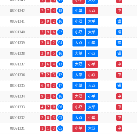
08091343
1
7
3
11
小单
大双
中
08091342
7
7
4
18
小单
大双
中
08091341
5
9
2
16
小双
大单
错
08091340
7
9
6
22
小双
大单
错
08091339
2
0
2
04
大双
小单
错
08091338
2
9
5
16
大单
小双
错
08091337
3
6
4
13
大双
小单
中
08091336
7
2
3
12
大单
小双
中
08091335
6
9
2
17
小单
大双
错
08091334
9
1
6
16
大双
小单
中
08091333
4
2
0
06
小双
大单
中
08091332
2
0
3
05
大双
小单
中
08091331
1
1
3
05
小单
大双
中