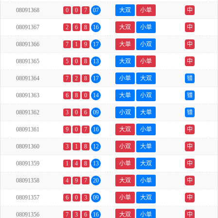
08091368
0
0
7
07
大双
小单
中
08091367
2
6
8
16
大双
小单
中
08091366
7
1
9
17
大单
小双
中
08091365
5
0
8
13
大双
小单
中
08091364
7
2
8
17
小单
大双
错
08091363
6
8
0
14
大单
小双
错
08091362
3
0
6
09
小双
大单
错
08091361
9
0
7
16
大双
小单
中
08091360
3
1
8
12
小双
大单
中
08091359
1
4
8
13
小单
大双
中
08091358
4
9
7
20
大双
小单
中
08091357
6
0
3
09
小单
大双
中
08091356
7
3
6
16
大双
小单
中