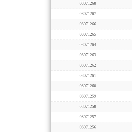
08071268
08071267
08071266
08071265
08071264
08071263
08071262
08071261
08071260
08071259
08071258
08071257
08071256