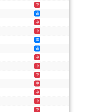
中
错
中
中
错
错
中
中
中
中
中
中
中