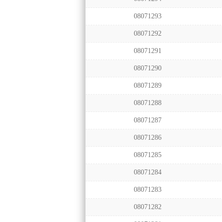
08071293
08071292
08071291
08071290
08071289
08071288
08071287
08071286
08071285
08071284
08071283
08071282