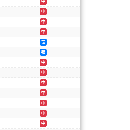
中
中
中
中
错
错
中
中
中
中
中
中
中