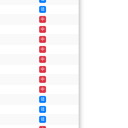
错
中
中
中
中
中
中
中
中
错
错
错