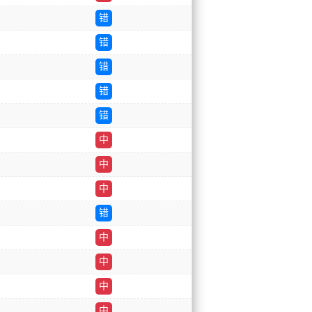
错
错
错
错
错
中
中
中
错
中
中
中
中