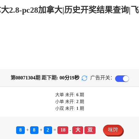
第
08071304
期 距下期:
00
分
18
秒
广告开关：
大单
未开:
6
期
小单
未开:
2
期
小双
未开:
1
期
8
+
8
+
2
=
18
-
大
双
咪牌