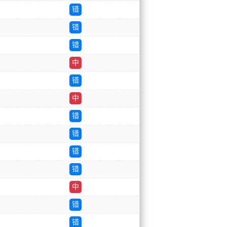
错
错
错
中
错
中
错
错
错
错
中
错
错