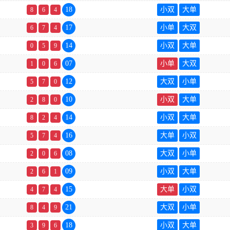
18
小双
大单
8
6
4
17
小单
大双
6
7
4
14
小双
大单
0
5
9
07
小单
大双
1
0
6
12
大双
小单
5
7
0
10
小双
大单
2
8
0
14
小双
大单
8
2
4
16
大单
小双
5
7
4
08
大双
小单
2
0
6
09
小双
大单
2
6
1
15
大单
小双
4
7
4
21
大双
小单
8
4
9
18
小双
大单
3
9
6