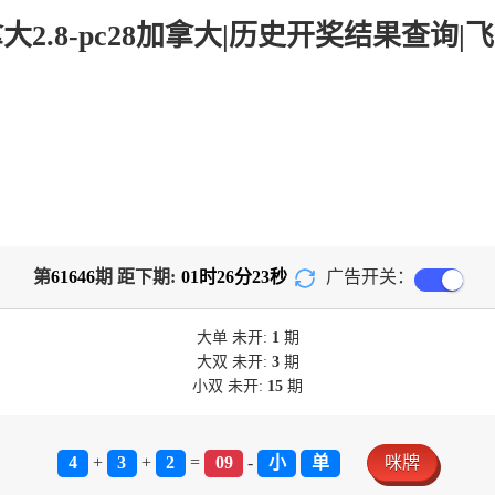
第
61646
期 距下期:
01
时
26
分
23
秒
广告开关：
大单
未开:
1
期
大双
未开:
3
期
小双
未开:
15
期
4
+
3
+
2
=
09
-
小
单
咪牌