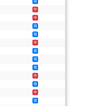
错
中
中
错
错
中
错
错
错
中
错
中
错