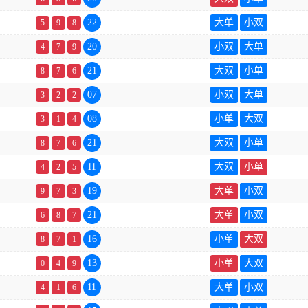
22
大单
小双
5
9
8
20
小双
大单
4
7
9
21
大双
小单
8
7
6
07
小双
大单
3
2
2
08
小单
大双
3
1
4
21
大双
小单
8
7
6
11
大双
小单
4
2
5
19
大单
小双
9
7
3
21
大单
小双
6
8
7
16
小单
大双
8
7
1
13
小单
大双
0
4
9
11
大单
小双
4
1
6