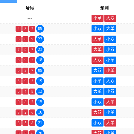
号码
预测
---
小单
大双
09
小双
大单
4
3
2
23
大单
小双
6
8
9
23
大单
小双
7
9
7
18
大双
小单
6
9
3
09
大双
小单
0
2
7
19
小单
大双
5
9
5
13
大单
小双
0
4
9
15
小双
大单
0
8
7
16
大双
小单
8
2
6
21
小双
大单
8
5
8
20
大双
小单
6
8
6