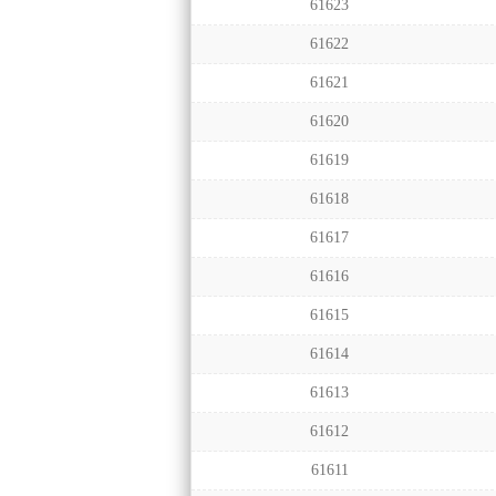
61623
61622
61621
61620
61619
61618
61617
61616
61615
61614
61613
61612
61611