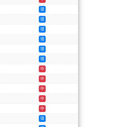
错
错
错
错
错
错
中
中
中
中
中
错