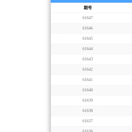
期号
61647
61646
61645
61644
61643
61642
61641
61640
61639
61638
61637
61636