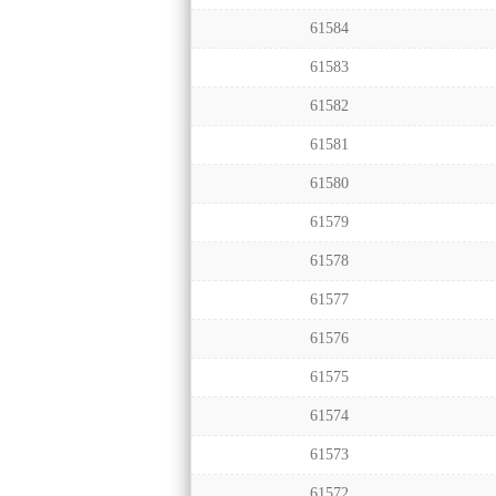
61584
61583
61582
61581
61580
61579
61578
61577
61576
61575
61574
61573
61572