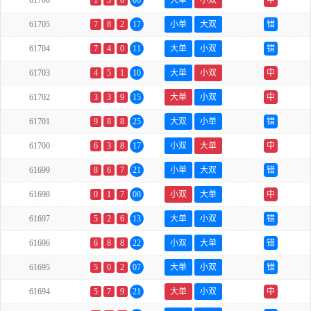
61706
1
5
0
06
大单
小双
中
61705
7
8
2
17
小单
大双
错
61704
7
4
0
11
大单
小双
错
61703
4
5
1
10
大单
小双
中
61702
3
3
9
15
大单
小双
中
61701
9
8
8
25
大双
小单
错
61700
6
3
8
17
小双
大单
中
61699
8
6
7
21
小单
大双
错
61698
0
1
7
08
小双
大单
中
61697
5
2
6
13
大单
小双
错
61696
6
8
8
22
小双
大单
错
61695
5
0
2
07
大单
小双
错
61694
5
7
9
21
大单
小双
中