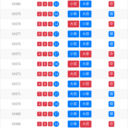
61680
3
4
5
12
小双
大单
中
61679
2
2
0
04
小单
大双
错
61678
6
5
3
14
大双
小单
中
61677
8
4
5
17
小单
大双
错
61676
1
6
4
11
小双
大单
错
61675
4
7
6
17
小双
大单
中
61674
2
0
4
06
小双
大单
中
61673
6
0
8
14
大双
小单
中
61672
4
8
0
12
大单
小双
中
61671
7
9
5
21
大双
小单
错
61670
4
7
5
16
小双
大单
错
61669
7
9
1
17
小单
大双
错
61668
2
6
6
14
小单
大双
中