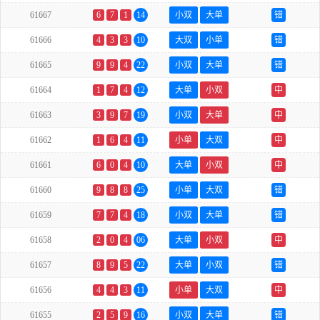
61667
6
7
1
14
小双
大单
错
61666
4
3
3
10
大双
小单
错
61665
9
9
4
22
小双
大单
错
61664
1
7
4
12
大单
小双
中
61663
3
9
7
19
小双
大单
中
61662
1
6
4
11
小单
大双
中
61661
6
0
4
10
大单
小双
中
61660
9
8
8
25
小单
大双
错
61659
7
7
4
18
小双
大单
错
61658
2
0
4
06
大单
小双
中
61657
8
9
5
22
大单
小双
错
61656
4
4
3
11
小单
大双
中
61655
2
5
9
16
小双
大单
错