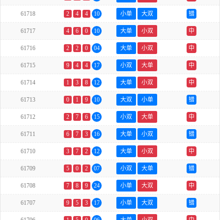
61718
2
4
4
10
小单
大双
错
61717
4
6
0
10
大单
小双
中
61716
2
2
0
04
大单
小双
中
61715
9
4
4
17
小双
大单
中
61714
1
3
8
12
大单
小双
中
61713
0
1
9
10
大双
小单
错
61712
2
7
6
15
小双
大单
中
61711
6
7
3
16
大单
小双
错
61710
3
7
2
12
大单
小双
中
61709
5
0
2
07
小双
大单
错
61708
7
8
9
24
小单
大双
中
61707
9
5
3
17
小单
大双
错