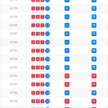
61771
4
8
4
16
小
错
61770
2
3
2
07
大
错
61769
2
9
5
16
小
错
61768
2
9
3
14
小
错
61767
4
3
5
12
大
错
61766
9
8
7
24
小
错
61765
8
5
3
16
小
错
61764
9
4
2
15
小
错
61763
3
9
9
21
小
错
61762
7
3
6
16
大
中
61761
6
7
2
15
大
中
61760
9
0
3
12
大
错
61759
5
4
1
10
小
中