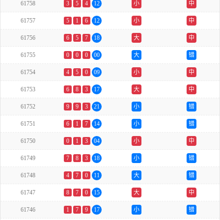
61758
3
5
4
12
小
中
61757
5
1
6
12
小
中
61756
6
5
7
18
大
中
61755
0
0
0
00
大
错
61754
4
5
0
09
小
中
61753
6
8
3
17
大
中
61752
9
9
3
21
小
错
61751
6
1
7
14
小
错
61750
0
1
3
04
小
中
61749
7
8
3
18
小
错
61748
4
7
0
11
大
错
61747
8
7
0
15
大
中
61746
1
7
9
17
小
错