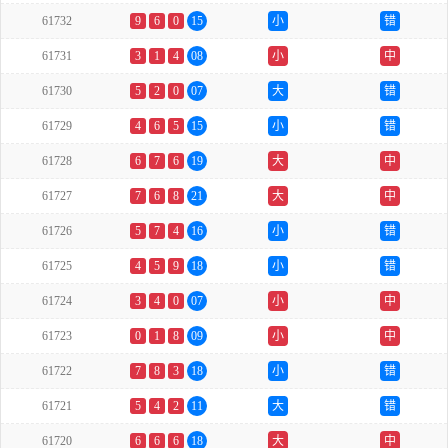
61732
9
6
0
15
小
错
61731
3
1
4
08
小
中
61730
5
2
0
07
大
错
61729
4
6
5
15
小
错
61728
6
7
6
19
大
中
61727
7
6
8
21
大
中
61726
5
7
4
16
小
错
61725
4
5
9
18
小
错
61724
3
4
0
07
小
中
61723
0
1
8
09
小
中
61722
7
8
3
18
小
错
61721
5
4
2
11
大
错
61720
6
6
6
18
大
中