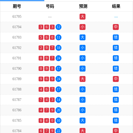
期号
号码
预测
结果
61795
---
大
---
单
61794
3
6
3
12
小
中
61793
5
6
0
11
大
错
61792
2
9
7
18
小
错
61791
8
9
7
24
小
错
61790
0
9
8
17
小
错
61789
9
6
9
24
大
中
61788
4
6
7
17
小
错
61787
7
4
3
14
小
错
61786
4
7
9
20
小
错
61785
6
4
0
10
大
错
61784
6
7
9
22
大
中