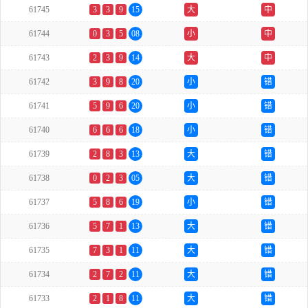
61745
3
3
9
15
大
中
61744
0
3
5
08
小
中
61743
2
3
9
14
大
中
61742
3
9
8
20
小
错
61741
5
9
6
20
小
错
61740
6
6
6
18
小
错
61739
2
8
3
13
大
错
61738
0
2
3
05
大
错
61737
5
8
6
19
小
错
61736
5
7
1
13
大
错
61735
7
3
1
11
大
错
61734
2
7
2
11
大
错
61733
2
1
8
11
大
错