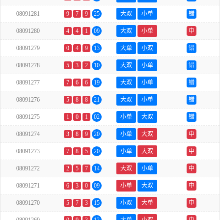
08091281
9
7
9
25
大双
小单
错
08091280
4
4
1
09
大双
小单
中
08091279
0
4
9
13
大单
小双
错
08091278
5
3
2
10
大双
小单
错
08091277
7
6
6
19
大双
小单
错
08091276
5
8
8
21
大双
小单
错
08091275
1
0
1
02
小单
大双
错
08091274
3
8
9
20
小单
大双
中
08091273
7
8
5
20
小单
大双
中
08091272
2
5
7
14
大双
小单
中
08091271
6
3
0
09
小单
大双
中
08091270
5
7
3
15
小双
大单
中