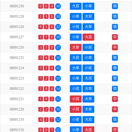
08091230
0
6
4
10
大双
小单
错
08091229
1
9
0
10
小单
大双
错
08091228
9
5
8
22
小双
大单
错
08091227
1
7
8
16
小单
大双
中
08091226
3
5
9
17
大单
小双
中
08091225
3
4
3
10
大双
小单
错
08091224
5
2
4
11
大单
小双
错
08091223
7
2
1
10
小单
大双
错
08091222
2
8
4
14
小双
大单
错
08091221
1
9
2
12
小双
大单
中
08091220
2
3
5
10
小双
大单
中
08091219
4
1
7
12
小单
大双
错
08091218
6
9
7
22
小单
大双
中