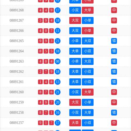
08091269
0
9
3
12
大单
小双
中
08091268
4
4
9
17
小双
大单
中
08091267
5
9
4
18
大双
小单
中
08091266
4
0
7
11
大双
小单
中
08091265
9
9
3
21
小单
大双
错
08091264
8
5
5
18
大单
小双
错
08091263
4
0
4
08
小单
大双
错
08091262
2
7
9
18
大单
小双
错
08091261
1
4
8
13
大单
小双
错
08091260
8
7
6
21
小双
大单
中
08091259
4
9
7
20
大双
小单
中
08091258
8
7
1
16
小双
大单
错
08091257
9
1
7
17
大单
小双
中