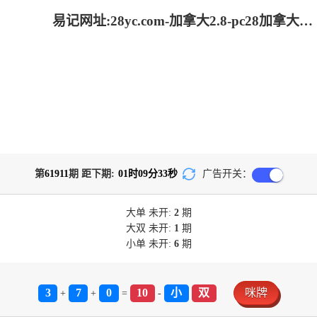
易记网址:28yc.com-加拿大2.8-pc28加拿大|历史开奖结果查询|飞飞28加拿大在线预测_极致火热优质的免费预测
第
61911
期 距下期:
01
时
09
分
33
秒
广告开关：
大单
未开:
2
期
大双
未开:
1
期
小单
未开:
6
期
3
7
0
10
小
双
咪牌
+
+
=
-