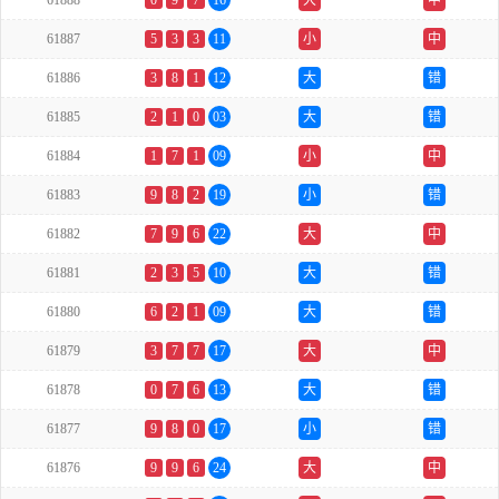
61888
0
9
7
16
大
中
61887
5
3
3
11
小
中
61886
3
8
1
12
大
错
61885
2
1
0
03
大
错
61884
1
7
1
09
小
中
61883
9
8
2
19
小
错
61882
7
9
6
22
大
中
61881
2
3
5
10
大
错
61880
6
2
1
09
大
错
61879
3
7
7
17
大
中
61878
0
7
6
13
大
错
61877
9
8
0
17
小
错
61876
9
9
6
24
大
中