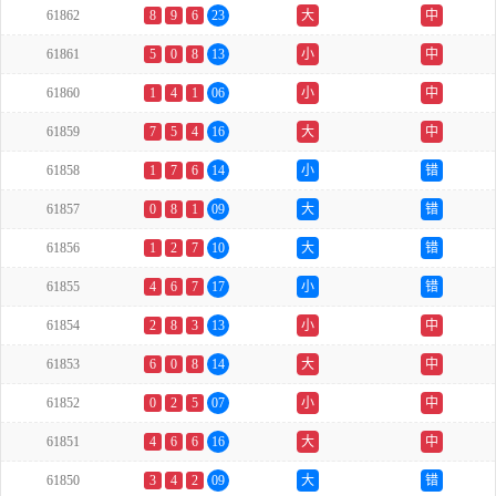
61862
8
9
6
23
大
中
61861
5
0
8
13
小
中
61860
1
4
1
06
小
中
61859
7
5
4
16
大
中
61858
1
7
6
14
小
错
61857
0
8
1
09
大
错
61856
1
2
7
10
大
错
61855
4
6
7
17
小
错
61854
2
8
3
13
小
中
61853
6
0
8
14
大
中
61852
0
2
5
07
小
中
61851
4
6
6
16
大
中
61850
3
4
2
09
大
错