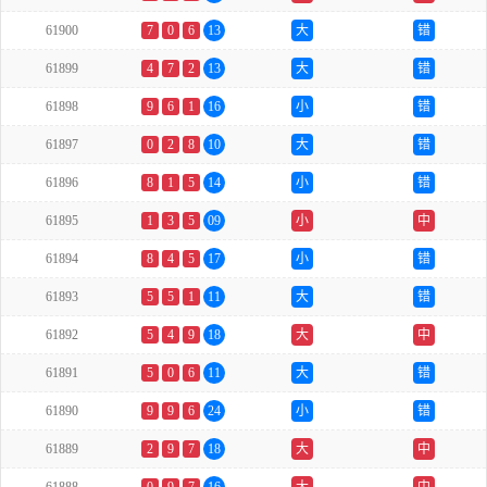
61900
7
0
6
13
大
错
61899
4
7
2
13
大
错
61898
9
6
1
16
小
错
61897
0
2
8
10
大
错
61896
8
1
5
14
小
错
61895
1
3
5
09
小
中
61894
8
4
5
17
小
错
61893
5
5
1
11
大
错
61892
5
4
9
18
大
中
61891
5
0
6
11
大
错
61890
9
9
6
24
小
错
61889
2
9
7
18
大
中