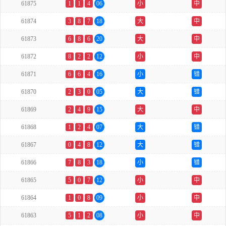
61875
1
1
4
06
小
中
61874
3
8
7
18
大
中
61873
6
8
6
20
大
中
61872
8
2
2
12
小
中
61871
6
6
4
16
小
错
61870
2
3
0
05
大
错
61869
2
4
9
15
大
中
61868
1
2
4
07
大
错
61867
0
4
8
12
大
错
61866
7
8
3
18
小
错
61865
5
0
7
12
小
中
61864
1
0
8
09
小
中
61863
5
1
2
08
小
中