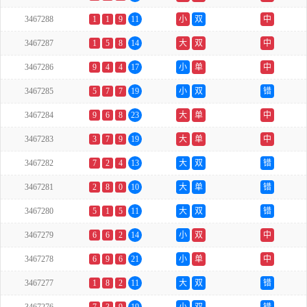
3467288
1
1
9
11
小
双
中
3467287
1
5
8
14
大
双
中
3467286
9
4
4
17
小
单
中
3467285
5
7
7
19
小
双
错
3467284
9
6
8
23
大
单
中
3467283
3
7
9
19
大
单
中
3467282
7
2
4
13
大
双
错
3467281
2
8
0
10
大
单
错
3467280
5
1
5
11
大
双
错
3467279
6
6
2
14
小
双
中
3467278
6
9
6
21
小
单
中
3467277
1
8
2
11
大
双
错