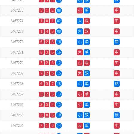
3467276
7
3
9
19
小
双
错
3467275
5
1
2
08
小
单
中
3467274
1
0
1
02
大
双
中
3467273
1
4
3
08
大
双
中
3467272
6
2
8
16
小
单
错
3467271
8
3
5
16
大
单
中
3467270
7
2
3
12
小
双
中
3467269
7
2
6
15
大
双
中
3467268
6
5
7
18
小
单
错
3467267
5
2
6
13
小
单
中
3467266
3
5
4
12
小
单
中
3467265
5
8
6
19
小
双
错
3467264
7
1
6
14
大
单
中