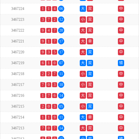
3467224
1
1
4
06
大
双
中
3467223
3
7
2
12
小
双
中
3467222
9
4
7
20
大
双
中
3467221
9
1
7
17
大
单
中
3467220
9
3
5
17
大
双
中
3467219
6
1
0
07
大
双
错
3467218
2
2
7
11
小
双
中
3467217
7
0
3
10
小
双
中
3467216
1
7
6
14
大
双
中
3467215
2
0
3
05
小
双
中
3467214
1
1
9
11
大
单
中
3467213
7
0
7
14
大
双
中