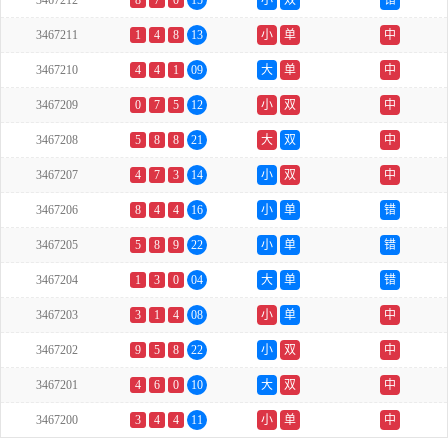
3467212
8
7
0
15
小
双
错
3467211
1
4
8
13
小
单
中
3467210
4
4
1
09
大
单
中
3467209
0
7
5
12
小
双
中
3467208
5
8
8
21
大
双
中
3467207
4
7
3
14
小
双
中
3467206
8
4
4
16
小
单
错
3467205
5
8
9
22
小
单
错
3467204
1
3
0
04
大
单
错
3467203
3
1
4
08
小
单
中
3467202
9
5
8
22
小
双
中
3467201
4
6
0
10
大
双
中
3467200
3
4
4
11
小
单
中