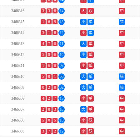
3466317
2
8
4
14
大
单
中
3466316
3
3
8
14
大
双
中
3466315
1
8
9
18
小
单
错
3466314
3
1
8
12
小
单
中
3466313
4
7
0
11
大
单
中
3466312
5
8
6
19
小
单
中
3466311
1
6
0
07
小
单
中
3466310
5
0
1
06
大
单
错
3466309
0
2
0
02
大
单
错
3466308
4
2
7
13
小
单
中
3466307
2
8
3
13
大
单
中
3466306
5
0
5
10
小
双
中
3466305
3
7
2
12
小
双
中