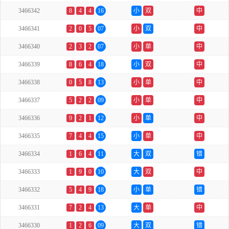
3466342
8
4
4
16
小
双
中
3466341
2
0
5
07
小
双
中
3466340
2
3
2
07
小
单
中
3466339
8
6
4
18
小
双
中
3466338
0
5
8
13
小
单
中
3466337
5
2
2
09
小
单
中
3466336
9
2
1
12
小
单
中
3466335
7
4
4
15
小
单
中
3466334
1
6
4
11
大
双
错
3466333
1
9
0
10
大
双
中
3466332
5
4
9
18
小
单
错
3466331
7
2
4
13
大
单
中
3466330
1
2
6
09
大
双
错