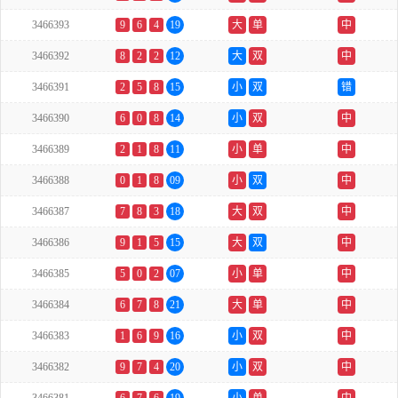
3466393
9
6
4
19
大
单
中
3466392
8
2
2
12
大
双
中
3466391
2
5
8
15
小
双
错
3466390
6
0
8
14
小
双
中
3466389
2
1
8
11
小
单
中
3466388
0
1
8
09
小
双
中
3466387
7
8
3
18
大
双
中
3466386
9
1
5
15
大
双
中
3466385
5
0
2
07
小
单
中
3466384
6
7
8
21
大
单
中
3466383
1
6
9
16
小
双
中
3466382
9
7
4
20
小
双
中