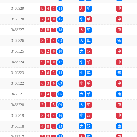
3466329
9
4
1
14
大
单
中
3466328
2
4
9
15
小
单
中
3466327
8
8
2
18
大
单
中
3466326
3
1
4
08
大
单
错
3466325
8
2
0
10
大
双
中
3466324
9
8
0
17
小
单
中
3466323
5
6
3
14
小
单
错
3466322
6
3
0
09
小
单
中
3466321
0
4
2
06
大
单
错
3466320
3
1
5
09
大
单
中
3466319
8
4
4
16
小
双
中
3466318
4
8
1
13
大
双
错