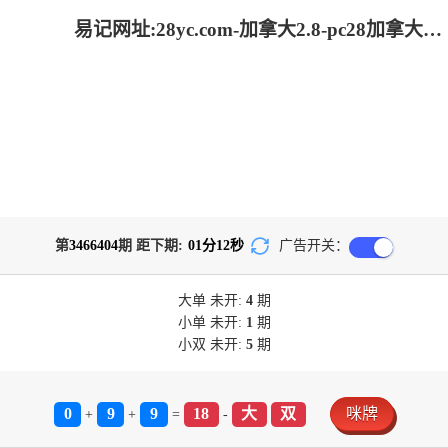
易记网址:28yc.com-加拿大2.8-pc28加拿大|历史开奖结果查询|飞飞28加拿大在线预测_极致火热优质的免费预测
第
3466404
期 距下期:
01
分
12
秒
广告开关：
大单
未开:
4
期
小单
未开:
1
期
小双
未开:
5
期
0
9
9
18
大
双
咪牌
+
+
=
-