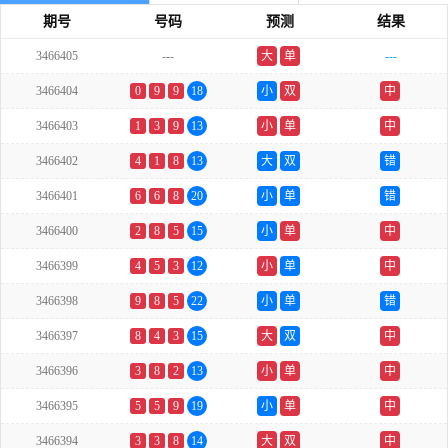
期号
号码
预测
结果
3466405
---
大
单
---
3466404
0
9
9
18
小
双
中
3466403
1
3
9
13
小
单
中
3466402
4
1
8
13
大
双
错
3466401
6
6
8
20
小
单
错
3466400
2
8
5
15
小
单
中
3466399
4
5
3
12
小
单
中
3466398
9
8
5
22
小
单
错
3466397
8
4
3
15
大
双
中
3466396
3
8
2
13
小
单
中
3466395
5
5
9
19
小
单
中
3466394
3
3
8
14
大
双
中