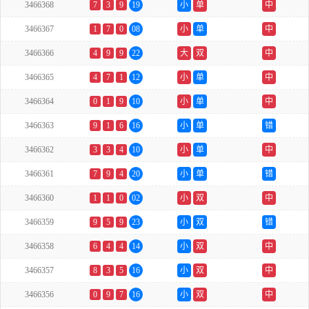
3466368
7
3
9
19
小
单
中
3466367
1
7
0
08
小
单
中
3466366
4
9
9
22
大
双
中
3466365
4
7
1
12
小
单
中
3466364
0
1
9
10
小
单
中
3466363
9
1
6
16
小
单
错
3466362
3
3
4
10
小
单
中
3466361
7
9
4
20
小
单
错
3466360
1
1
0
02
小
双
中
3466359
9
5
9
23
小
双
错
3466358
6
4
4
14
小
双
中
3466357
8
3
5
16
小
双
中
3466356
0
9
7
16
小
双
中