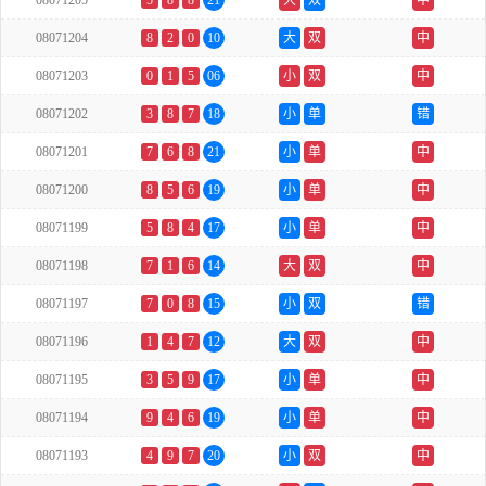
08071205
5
8
8
21
大
双
中
08071204
8
2
0
10
大
双
中
08071203
0
1
5
06
小
双
中
08071202
3
8
7
18
小
单
错
08071201
7
6
8
21
小
单
中
08071200
8
5
6
19
小
单
中
08071199
5
8
4
17
小
单
中
08071198
7
1
6
14
大
双
中
08071197
7
0
8
15
小
双
错
08071196
1
4
7
12
大
双
中
08071195
3
5
9
17
小
单
中
08071194
9
4
6
19
小
单
中
08071193
4
9
7
20
小
双
中