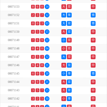
08071153
8
6
0
14
大
双
中
08071152
2
3
7
12
大
单
错
08071151
0
0
3
03
大
双
错
08071150
4
5
6
15
大
双
中
08071149
7
6
9
22
小
双
中
08071148
0
4
0
04
小
双
中
08071147
4
5
3
12
大
双
中
08071146
9
4
8
21
大
双
中
08071145
6
9
5
20
小
单
错
08071144
9
9
3
21
大
双
中
08071143
3
5
7
15
大
双
中
08071142
3
2
5
10
小
单
中