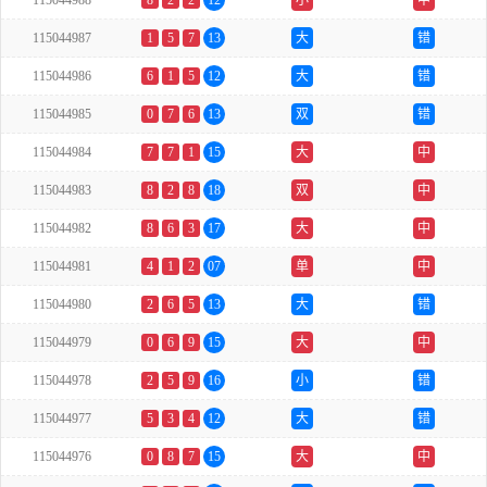
115044988
8
2
2
12
小
中
115044987
1
5
7
13
大
错
115044986
6
1
5
12
大
错
115044985
0
7
6
13
双
错
115044984
7
7
1
15
大
中
115044983
8
2
8
18
双
中
115044982
8
6
3
17
大
中
115044981
4
1
2
07
单
中
115044980
2
6
5
13
大
错
115044979
0
6
9
15
大
中
115044978
2
5
9
16
小
错
115044977
5
3
4
12
大
错
115044976
0
8
7
15
大
中