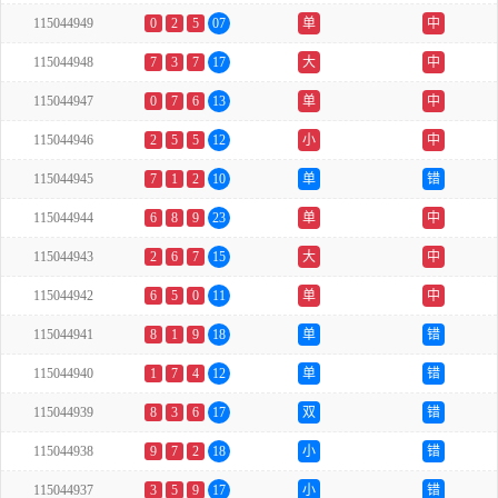
115044949
0
2
5
07
单
中
115044948
7
3
7
17
大
中
115044947
0
7
6
13
单
中
115044946
2
5
5
12
小
中
115044945
7
1
2
10
单
错
115044944
6
8
9
23
单
中
115044943
2
6
7
15
大
中
115044942
6
5
0
11
单
中
115044941
8
1
9
18
单
错
115044940
1
7
4
12
单
错
115044939
8
3
6
17
双
错
115044938
9
7
2
18
小
错
115044937
3
5
9
17
小
错