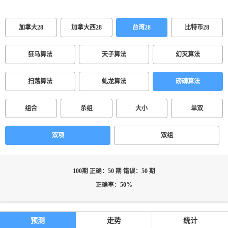
加拿大28
加拿大西28
台湾28
比特币28
狂马算法
天子算法
幻灭算法
扫荡算法
虬龙算法
磅礴算法
组合
杀组
大小
单双
双项
双组
100期 正确：50 期 错误：50 期
正确率：50%
预测
走势
统计