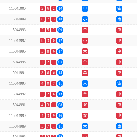
115045000
2
6
2
10
单
错
115044999
8
7
3
18
小
错
115044998
2
5
2
09
单
中
115044997
9
3
0
12
小
中
115044996
3
8
6
17
大
中
115044995
2
2
1
05
单
中
115044994
3
6
6
15
单
中
115044993
4
0
7
11
大
错
115044992
5
2
6
13
单
中
115044991
4
3
1
08
双
中
115044990
4
3
9
16
双
中
115044989
3
7
1
11
大
错