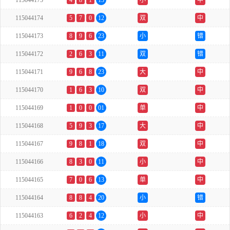
115044175
4
8
1
13
小
中
115044174
5
7
0
12
双
中
115044173
8
9
6
23
小
错
115044172
2
6
3
11
双
错
115044171
9
6
8
23
大
中
115044170
1
6
3
10
双
中
115044169
1
0
0
01
单
中
115044168
5
9
3
17
大
中
115044167
9
8
1
18
双
中
115044166
8
3
0
11
小
中
115044165
7
0
6
13
单
中
115044164
8
8
4
20
小
错
115044163
6
2
4
12
小
中