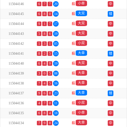
小单
115044146
6
7
7
20
殺
中
大双
115044145
6
8
0
14
殺
错
大双
115044144
9
1
7
17
殺
中
大双
115044143
5
8
6
19
殺
中
小双
115044142
1
3
1
05
殺
中
大单
115044141
8
2
5
15
殺
错
大双
115044140
6
4
9
19
殺
中
大单
115044139
3
0
5
08
殺
中
大单
115044138
7
4
5
16
殺
中
大单
115044137
9
6
8
23
殺
错
小双
115044136
4
7
0
11
殺
中
小单
115044135
6
8
4
18
殺
中
大单
115044134
7
9
8
24
殺
中