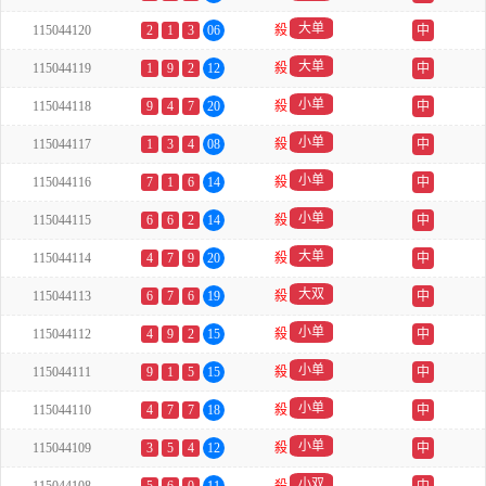
大单
115044120
2
1
3
06
殺
中
大单
115044119
1
9
2
12
殺
中
小单
115044118
9
4
7
20
殺
中
小单
115044117
1
3
4
08
殺
中
小单
115044116
7
1
6
14
殺
中
小单
115044115
6
6
2
14
殺
中
大单
115044114
4
7
9
20
殺
中
大双
115044113
6
7
6
19
殺
中
小单
115044112
4
9
2
15
殺
中
小单
115044111
9
1
5
15
殺
中
小单
115044110
4
7
7
18
殺
中
小单
115044109
3
5
4
12
殺
中
小双