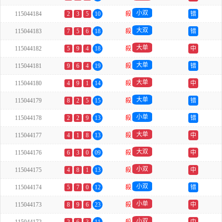
小双
115044184
2
3
5
10
殺
错
大双
115044183
7
5
6
18
殺
错
大单
115044182
5
9
4
18
殺
中
大单
115044181
9
6
4
19
殺
错
大单
115044180
4
9
1
14
殺
中
大单
115044179
8
2
5
15
殺
错
小单
115044178
2
2
9
13
殺
错
大单
115044177
4
1
8
13
殺
中
大双
115044176
6
3
0
09
殺
中
小双
115044175
4
8
1
13
殺
中
小双
115044174
5
7
0
12
殺
错
小单
115044173
8
9
6
23
殺
中
小双