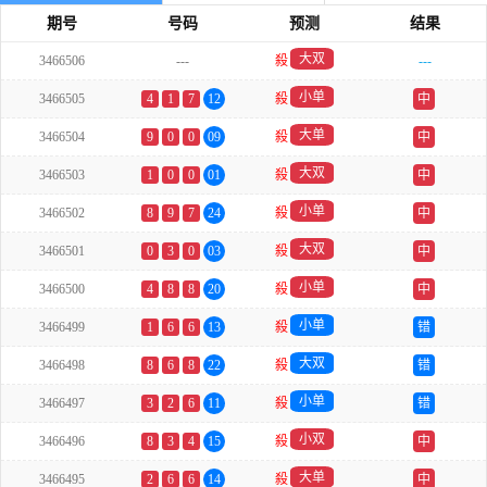
期号
号码
预测
结果
大双
3466506
---
殺
---
小单
3466505
4
1
7
12
殺
中
大单
3466504
9
0
0
09
殺
中
大双
3466503
1
0
0
01
殺
中
小单
3466502
8
9
7
24
殺
中
大双
3466501
0
3
0
03
殺
中
小单
3466500
4
8
8
20
殺
中
小单
3466499
1
6
6
13
殺
错
大双
3466498
8
6
8
22
殺
错
小单
3466497
3
2
6
11
殺
错
小双
3466496
8
3
4
15
殺
中
大单
3466495
2
6
6
14
殺
中