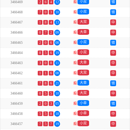
小双
3466469
2
6
4
12
殺
错
小双
3466468
7
0
3
10
殺
错
大双
3466467
1
8
4
13
殺
中
大单
3466466
0
7
2
09
殺
中
小双
3466465
2
0
6
08
殺
错
小双
3466464
8
5
6
19
殺
中
大单
3466463
3
0
8
11
殺
中
大双
3466462
1
1
6
08
殺
中
大单
3466461
7
8
6
21
殺
错
大双
3466460
0
5
5
10
殺
中
小单
3466459
2
0
3
05
殺
错
小单
3466458
5
5
8
18
殺
中
小双
3466457
7
5
7
19
殺
中