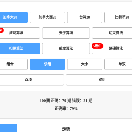
加拿大28
加拿大西28
台湾28
比特币28
狂马算法
天子算法
幻灭算法
扫荡算法
虬龙算法
磅礴算法
组合
杀组
大小
单双
双项
双组
100期 正确：79 期 错误：21 期
正确率：79%
走势