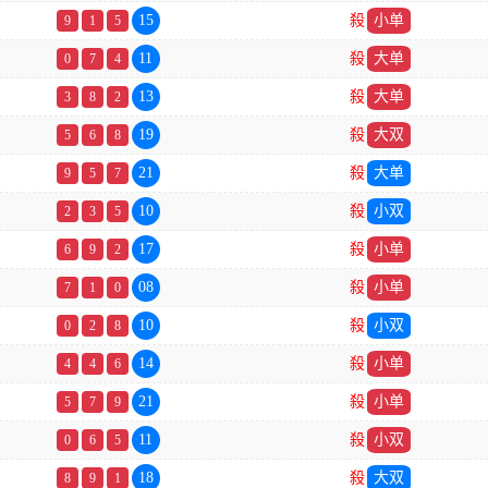
15
殺
小单
9
1
5
11
殺
大单
0
7
4
13
殺
大单
3
8
2
19
殺
大双
5
6
8
21
殺
大单
9
5
7
10
殺
小双
2
3
5
17
殺
小单
6
9
2
08
殺
小单
7
1
0
10
殺
小双
0
2
8
14
殺
小单
4
4
6
21
殺
小单
5
7
9
11
殺
小双
0
6
5
18
殺
大双
8
9
1