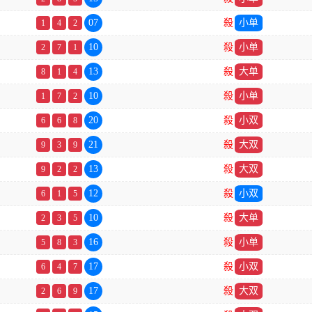
07
殺
小单
1
4
2
10
殺
小单
2
7
1
13
殺
大单
8
1
4
10
殺
小单
1
7
2
20
殺
小双
6
6
8
21
殺
大双
9
3
9
13
殺
大双
9
2
2
12
殺
小双
6
1
5
10
殺
大单
2
3
5
16
殺
小单
5
8
3
17
殺
小双
6
4
7
17
殺
大双
2
6
9