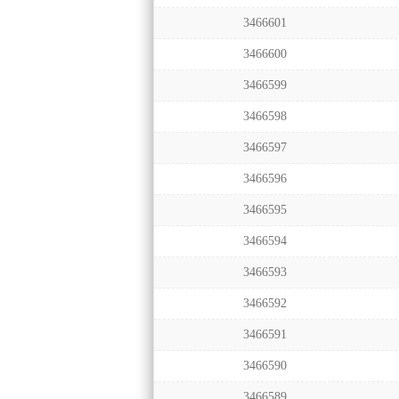
3466601
3466600
3466599
3466598
3466597
3466596
3466595
3466594
3466593
3466592
3466591
3466590
3466589