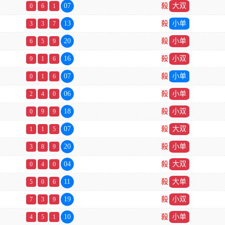
07
殺
大双
0
6
1
13
殺
小单
3
3
7
20
殺
小单
6
5
9
16
殺
小双
9
1
6
07
殺
小单
0
1
6
06
殺
小单
2
4
0
18
殺
小双
0
9
9
07
殺
大双
1
1
5
20
殺
小单
3
8
9
04
殺
大双
0
4
0
11
殺
大单
5
0
6
19
殺
小双
7
3
9
10
殺
小单
4
5
1