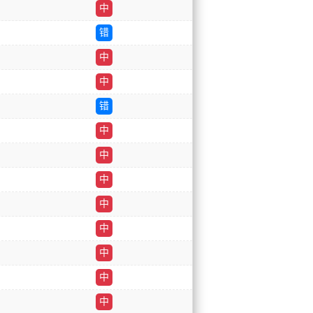
中
错
中
中
错
中
中
中
中
中
中
中
中