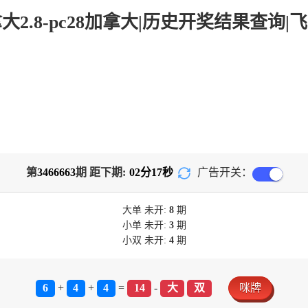
第
3466663
期 距下期:
02
分
17
秒
广告开关：
大单
未开:
8
期
小单
未开:
3
期
小双
未开:
4
期
6
+
4
+
4
=
14
-
大
双
咪牌