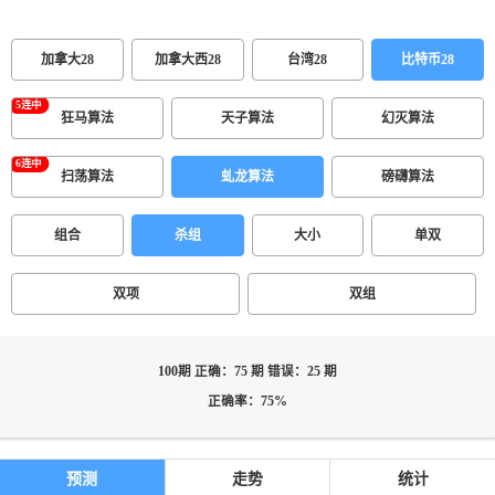
加拿大28
加拿大西28
台湾28
比特币28
狂马算法
天子算法
幻灭算法
扫荡算法
虬龙算法
磅礴算法
组合
杀组
大小
单双
双项
双组
100期 正确：75 期 错误：25 期
正确率：75%
预测
走势
统计