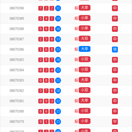
大单
08070390
7
2
2
11
殺
中
小单
08070389
5
4
1
10
殺
中
小单
08070388
9
6
1
16
殺
中
大双
08070387
2
5
6
13
殺
中
大单
08070386
1
6
8
15
殺
错
小双
08070385
2
9
7
18
殺
中
小双
08070384
8
3
4
15
殺
中
大单
08070383
0
8
3
11
殺
中
小双
08070382
5
7
6
18
殺
中
大单
08070381
0
9
3
12
殺
中
小双
08070380
8
6
1
15
殺
中
小单
08070379
9
1
5
15
殺
中
小单