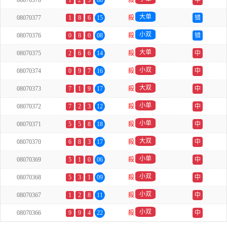
08070378
1
2
5
08
殺
中
大单
08070377
1
8
6
15
殺
错
小双
08070376
0
8
0
08
殺
错
大单
08070375
2
6
6
14
殺
中
小双
08070374
0
9
7
16
殺
中
大双
08070373
7
1
9
17
殺
中
小单
08070372
7
2
3
12
殺
中
小单
08070371
5
5
8
18
殺
中
大双
08070370
6
8
3
17
殺
中
小单
08070369
5
1
0
06
殺
中
小双
08070368
5
3
1
09
殺
中
小双
08070367
1
2
8
11
殺
中
小双
08070366
9
9
4
22
殺
中