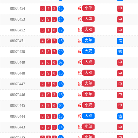
小单
08070454
6
4
2
12
殺
中
大单
08070453
0
9
5
14
殺
中
大双
08070452
3
1
8
12
殺
中
大单
08070451
4
9
2
15
殺
错
大双
08070450
8
5
7
20
殺
错
大双
08070449
2
6
0
08
殺
中
大双
08070448
6
9
0
15
殺
中
大单
08070447
2
5
9
16
殺
中
小单
08070446
4
9
3
16
殺
中
小双
08070445
3
2
0
05
殺
中
大双
08070444
8
9
1
18
殺
错
小单
08070443
7
2
5
14
殺
中
小单