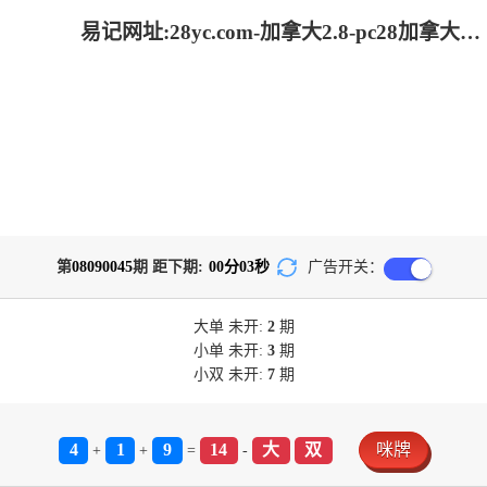
易记网址:28yc.com-加拿大2.8-pc28加拿大|历史开奖结果查询|飞飞28加拿大在线预测_极致火热优质的免费预测
第
08090045
期 距下期:
00
分
03
秒
广告开关：
大单
未开:
2
期
小单
未开:
3
期
小双
未开:
7
期
4
1
9
14
大
双
咪牌
+
+
=
-