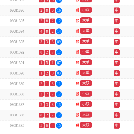
08081397
9
5
6
20
殺
中
小双
08081396
2
8
6
16
殺
中
大单
08081395
2
8
2
12
殺
中
大单
08081394
4
8
2
14
殺
中
大单
08081393
3
3
3
09
殺
中
小单
08081392
8
2
7
17
殺
中
大单
08081391
1
5
1
07
殺
中
大单
08081390
1
2
0
03
殺
中
大双
08081389
2
1
8
11
殺
中
小双
08081388
3
7
7
17
殺
中
小双
08081387
2
3
8
13
殺
中
大双
08081386
8
2
7
17
殺
中
大双
08081385
5
6
4
15
殺
中