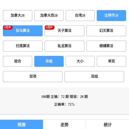
加拿大28
加拿大西28
台湾28
比特币28
狂马算法
天子算法
幻灭算法
扫荡算法
虬龙算法
磅礴算法
组合
杀组
大小
单双
双项
双组
100期 正确：72 期 错误：28 期
正确率：72%
预测
走势
统计