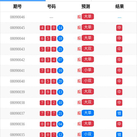
期号
号码
预测
结果
大单
08090046
---
殺
---
大单
08090045
4
1
9
14
殺
中
大单
08090044
6
5
7
18
殺
中
大双
08090043
5
7
9
21
殺
中
大单
08090042
0
3
4
07
殺
中
小单
08090041
7
8
1
16
殺
中
小双
08090040
6
5
9
20
殺
中
大双
08090039
3
9
1
13
殺
中
大双
08090038
7
1
2
10
殺
中
大单
08090037
7
7
7
21
殺
错
大单
08090036
0
0
4
04
殺
中
小双
08090035
5
0
7
12
殺
错