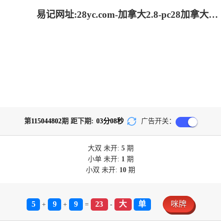
易记网址:28yc.com-加拿大2.8-pc28加拿大|历史开奖结果查询|飞飞28加拿大在线预测_极致火热优质的免费预测
第
115044802
期 距下期:
03
分
08
秒
广告开关：
大双
未开:
5
期
小单
未开:
1
期
小双
未开:
10
期
5
9
9
23
大
单
咪牌
+
+
=
-