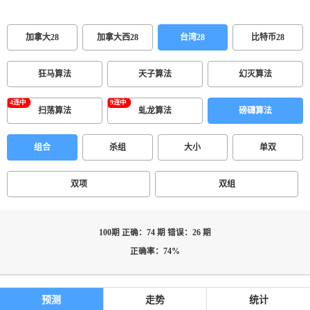
加拿大28
加拿大西28
台湾28
比特币28
狂马算法
天子算法
幻灭算法
扫荡算法
虬龙算法
磅礴算法
组合
杀组
大小
单双
双项
双组
100期 正确：74 期 错误：26 期
正确率：74%
预测
走势
统计