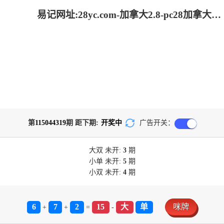
易记网址:28yc.com-加拿大2.8-pc28加拿大|历史开奖结果查询|飞飞28加拿大在线预测_极致火热优质的免费预测
第
115044319
期 距下期:
开奖中
广告开关：
大双
未开:
3
期
小单
未开:
5
期
小双
未开:
4
期
6
7
2
15
大
单
咪牌
+
+
=
-