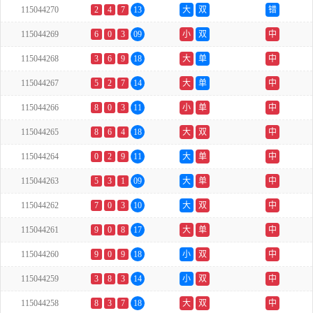
115044270
2
4
7
13
大
双
错
115044269
6
0
3
09
小
双
中
115044268
3
6
9
18
大
单
中
115044267
5
2
7
14
大
单
中
115044266
8
0
3
11
小
单
中
115044265
8
6
4
18
大
双
中
115044264
0
2
9
11
大
单
中
115044263
5
3
1
09
大
单
中
115044262
7
0
3
10
大
双
中
115044261
9
0
8
17
大
单
中
115044260
9
0
9
18
小
双
中
115044259
3
8
3
14
小
双
中
115044258
8
3
7
18
大
双
中