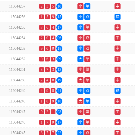
115044257
2
3
5
10
小
单
中
115044256
1
5
9
15
小
双
错
115044255
7
6
4
17
小
单
中
115044254
2
0
4
06
小
双
中
115044253
9
0
9
18
小
双
中
115044252
0
6
3
09
大
单
中
115044251
3
7
3
13
小
单
中
115044250
7
4
8
19
大
单
中
115044249
4
9
8
21
小
双
错
115044248
1
8
9
18
大
单
中
115044247
0
2
1
03
小
单
中
115044246
1
7
9
17
小
单
中
115044245
8
7
7
22
小
双
中