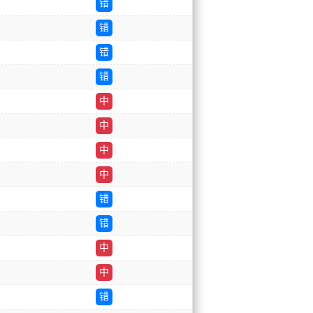
错
错
错
错
中
中
中
中
错
错
中
中
错