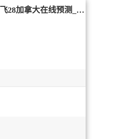
易记网址:28yc.com-加拿大2.8-pc28加拿大|历史开奖结果查询|飞飞28加拿大在线预测_极致火热优质的免费预测