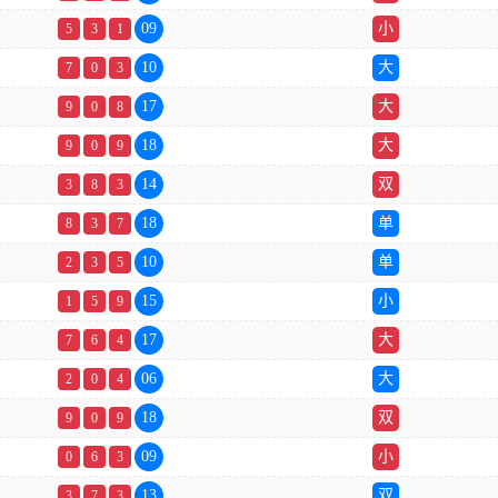
09
小
5
3
1
10
大
7
0
3
17
大
9
0
8
18
大
9
0
9
14
双
3
8
3
18
单
8
3
7
10
单
2
3
5
15
小
1
5
9
17
大
7
6
4
06
大
2
0
4
18
双
9
0
9
09
小
0
6
3
13
双
3
7
3