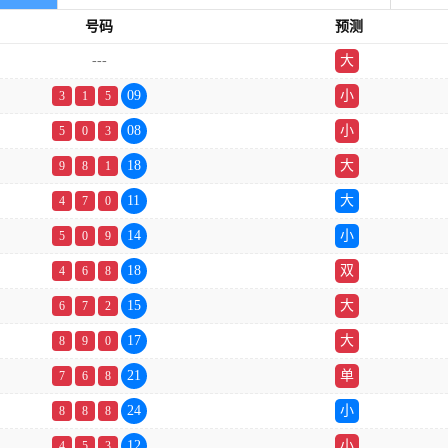
号码
预测
---
大
09
小
3
1
5
08
小
5
0
3
18
大
9
8
1
11
大
4
7
0
14
小
5
0
9
18
双
4
6
8
15
大
6
7
2
17
大
8
9
0
21
单
7
6
8
24
小
8
8
8
12
小
4
5
3