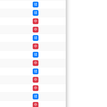
错
错
中
中
错
中
错
中
错
中
中
错
中