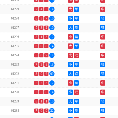
61300
4
7
2
13
小
单
中
61299
7
4
3
14
大
单
中
61298
6
3
7
16
小
单
错
61297
5
3
2
10
大
单
错
61296
8
1
3
12
小
单
中
61295
6
0
8
14
大
单
中
61294
5
0
9
14
大
双
中
61293
7
3
8
18
小
单
错
61292
3
0
6
09
大
双
错
61291
2
7
3
12
小
单
中
61290
3
5
6
14
小
双
中
61289
8
1
1
10
大
单
错
61288
7
6
9
22
小
单
错