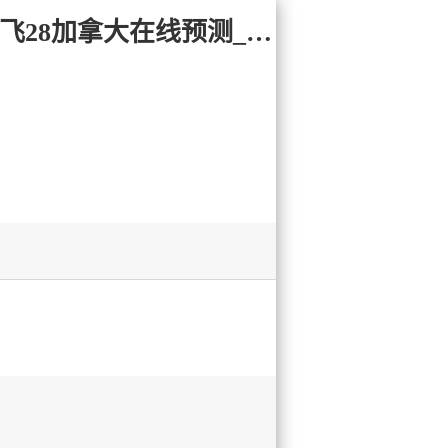
易记网址:28yc.com-加拿大2.8-pc28加拿大|历史开奖结果查询|飞飞28加拿大在线预测_极致火热优质的免费预测