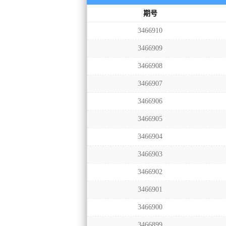
期号
3466910
3466909
3466908
3466907
3466906
3466905
3466904
3466903
3466902
3466901
3466900
3466899