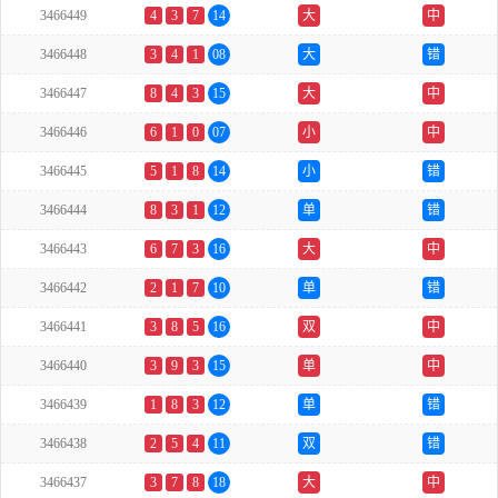
3466449
4
3
7
14
大
中
3466448
3
4
1
08
大
错
3466447
8
4
3
15
大
中
3466446
6
1
0
07
小
中
3466445
5
1
8
14
小
错
3466444
8
3
1
12
单
错
3466443
6
7
3
16
大
中
3466442
2
1
7
10
单
错
3466441
3
8
5
16
双
中
3466440
3
9
3
15
单
中
3466439
1
8
3
12
单
错
3466438
2
5
4
11
双
错
3466437
3
7
8
18
大
中