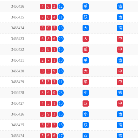
3466436
4
6
2
12
单
错
3466435
7
0
4
11
双
错
3466434
8
0
5
13
大
错
3466433
6
8
6
20
大
中
3466432
5
9
1
15
单
中
3466431
2
7
1
10
单
错
3466430
3
3
9
15
大
中
3466429
5
3
3
11
单
中
3466428
8
6
9
23
小
错
3466427
4
5
1
10
双
中
3466426
3
9
3
15
小
错
3466425
5
8
2
15
双
错
3466424
5
6
6
17
双
错