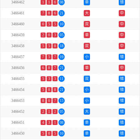
3466462
1
1
6
08
单
错
3466461
7
8
6
21
大
中
3466460
0
5
5
10
双
中
3466459
2
0
3
05
单
中
3466458
5
5
8
18
双
中
3466457
7
5
7
19
小
错
3466456
6
8
7
21
单
中
3466455
5
3
3
11
双
错
3466454
5
8
8
21
小
错
3466453
8
0
7
15
小
错
3466452
2
1
2
05
大
错
3466451
4
3
1
08
单
错
3466450
5
0
5
10
单
错