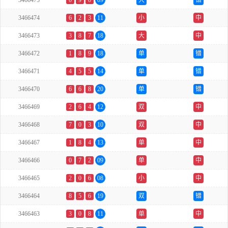
3466475
0
9
0
09
大
错
3466474
6
2
3
11
小
中
3466473
3
8
7
18
大
中
3466472
1
8
9
18
单
错
3466471
4
5
5
14
单
错
3466470
6
6
8
20
单
错
3466469
2
6
4
12
双
中
3466468
7
0
3
10
双
中
3466467
1
8
4
13
单
中
3466466
0
7
2
09
单
中
3466465
2
0
6
08
小
中
3466464
8
5
6
19
双
错
3466463
3
0
8
11
单
中