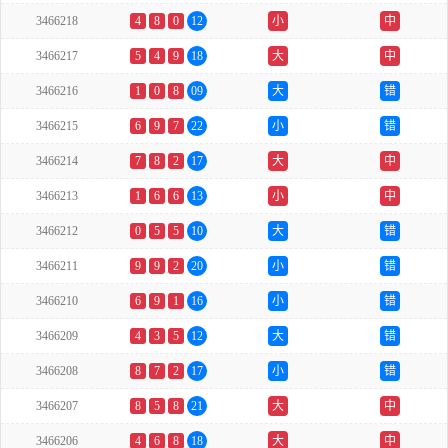
3466218
4
8
0
12
小
中
3466217
5
4
9
18
大
中
3466216
1
0
8
09
大
错
3466215
6
9
7
22
小
错
3466214
7
8
2
17
大
中
3466213
1
6
6
13
小
中
3466212
0
5
5
10
大
错
3466211
9
9
2
20
小
错
3466210
6
9
1
16
小
错
3466209
4
3
5
12
大
错
3466208
8
7
2
17
小
错
3466207
8
5
8
21
大
中
3466206
4
6
8
18
大
中