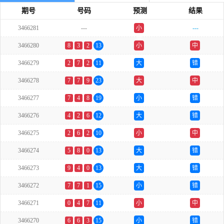
期号
号码
预测
结果
3466281
---
小
---
单
3466280
8
3
2
13
小
中
3466279
2
7
2
11
大
错
3466278
7
7
9
23
大
中
3466277
7
4
8
19
小
错
3466276
4
2
6
12
大
错
3466275
2
6
2
10
小
中
3466274
5
8
0
13
大
错
3466273
9
4
0
13
大
错
3466272
7
7
1
15
小
错
3466271
0
4
7
11
小
中
3466270
6
6
3
15
小
错