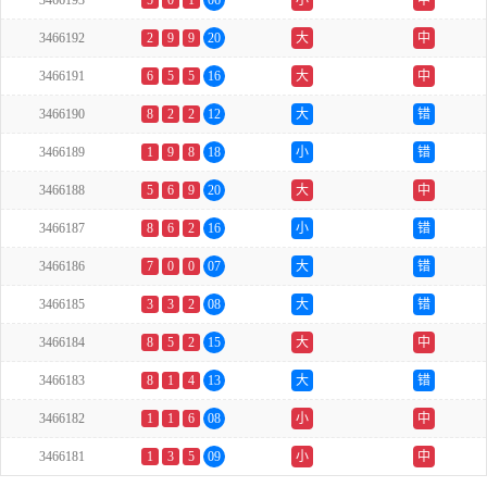
3466193
5
0
1
06
小
中
3466192
2
9
9
20
大
中
3466191
6
5
5
16
大
中
3466190
8
2
2
12
大
错
3466189
1
9
8
18
小
错
3466188
5
6
9
20
大
中
3466187
8
6
2
16
小
错
3466186
7
0
0
07
大
错
3466185
3
3
2
08
大
错
3466184
8
5
2
15
大
中
3466183
8
1
4
13
大
错
3466182
1
1
6
08
小
中
3466181
1
3
5
09
小
中