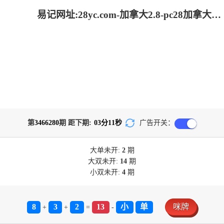
易记网址:28yc.com-加拿大2.8-pc28加拿大|历史开奖结果查询|飞飞28加拿大在线预测_极致火热优质的免费预测
第
3466280
期 距下期:
03
分
11
秒
广告开关：
大单
未开:
2
期
大双
未开:
14
期
小双
未开:
4
期
8
3
2
13
小
单
咪牌
+
+
=
-