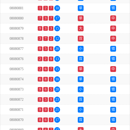
08080881
1
2
7
10
单
错
08080880
7
3
7
17
单
中
08080879
9
3
3
15
大
中
08080878
3
7
2
12
双
中
08080877
9
5
6
20
小
错
08080876
2
2
9
13
双
错
08080875
2
6
7
15
单
中
08080874
6
8
2
16
单
错
08080873
9
6
5
20
小
错
08080872
9
5
9
23
双
错
08080871
9
9
3
21
小
错
08080870
8
6
3
17
双
错