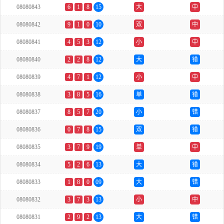
08080843
6
1
8
15
大
中
08080842
9
1
0
10
双
中
08080841
4
5
3
12
小
中
08080840
2
2
8
12
大
错
08080839
4
7
1
12
小
中
08080838
3
8
5
16
单
错
08080837
8
5
7
20
小
错
08080836
0
7
8
15
双
错
08080835
3
7
9
19
单
中
08080834
5
2
6
13
大
错
08080833
1
8
0
09
大
错
08080832
3
7
3
13
小
中
08080831
2
9
2
13
大
错