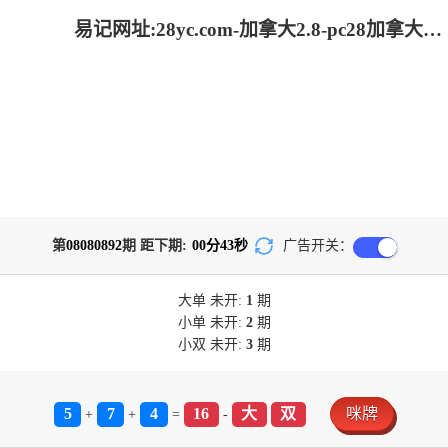
易记网址:28yc.com-加拿大2.8-pc28加拿大|历史开奖结果查询|飞飞28加拿大在线预测_极致火热优质的免费预测
第
08080892
期 距下期:
00
分
43
秒
广告开关：
大单
未开:
1
期
小单
未开:
2
期
小双
未开:
3
期
5
7
4
16
大
双
咪牌
+
+
=
-