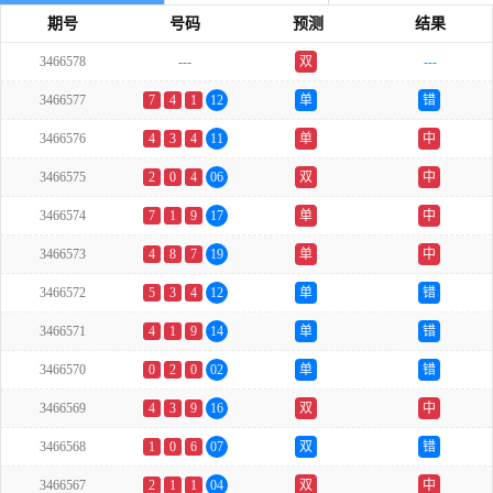
期号
号码
预测
结果
3466578
---
双
---
3466577
7
4
1
12
单
错
3466576
4
3
4
11
单
中
3466575
2
0
4
06
双
中
3466574
7
1
9
17
单
中
3466573
4
8
7
19
单
中
3466572
5
3
4
12
单
错
3466571
4
1
9
14
单
错
3466570
0
2
0
02
单
错
3466569
4
3
9
16
双
中
3466568
1
0
6
07
双
错
3466567
2
1
1
04
双
中