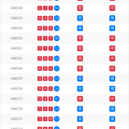
3466566
1
2
1
04
双
中
3466565
6
4
9
19
双
错
3466564
8
2
6
16
单
错
3466563
1
1
7
09
单
中
3466562
3
7
2
12
双
中
3466561
5
6
5
16
双
中
3466560
8
9
4
21
单
中
3466559
4
0
9
13
双
错
3466558
9
8
2
19
双
错
3466557
3
4
0
07
单
中
3466556
5
2
7
14
单
错
3466555
5
2
8
15
双
错