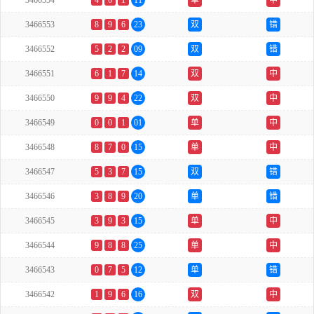
3466554
4
6
1
11
单
中
3466553
8
9
6
23
双
错
3466552
5
2
2
09
双
错
3466551
6
1
7
14
双
中
3466550
9
9
4
22
双
中
3466549
0
0
1
01
单
中
3466548
8
7
0
15
单
中
3466547
5
3
7
15
双
错
3466546
3
8
9
20
单
错
3466545
3
9
3
15
单
中
3466544
9
8
8
25
单
中
3466543
0
7
5
12
单
错
3466542
1
9
6
16
双
中